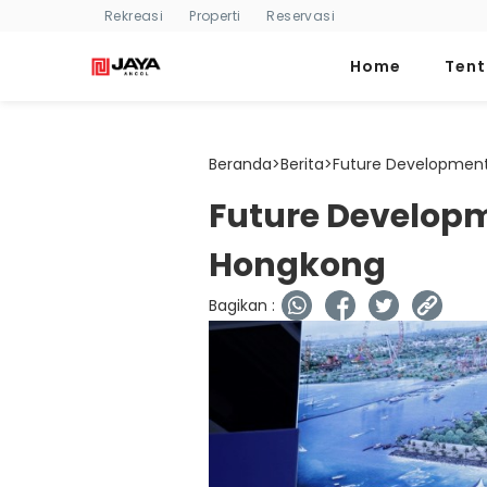
Rekreasi
Properti
Reservasi
Home
Ten
Beranda
>
Berita
>
Future Development 
Future Developm
Hongkong
Bagikan :