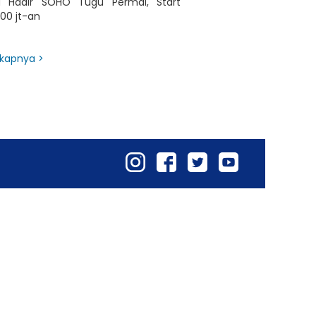
a Hadir SOHO Tugu Permai, Start
00 jt-an
kapnya >