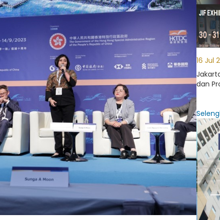
16 Jul 
Jakart
dan Pr
Seleng